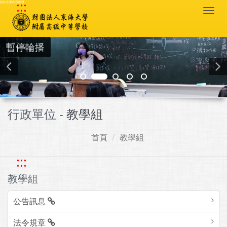
:::
跳到主要內容區塊
Togg
navi
暫停輪播
行政單位 -
教學組
首頁
教學組
:::
教學組
公告訊息
法令規章