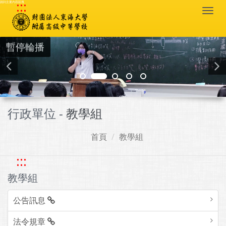
:::
跳到主要內容區塊
Togg
navi
暫停輪播
行政單位 -
教學組
首頁
教學組
:::
教學組
公告訊息
法令規章