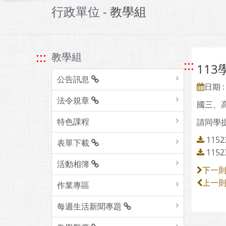
行政單位 -
教學組
:::
教學組
:::
11
公告訊息
日期 : 
法令規章
國三、高
特色課程
請同學
115
表單下載
115
活動相簿
下一
上一
作業專區
每週生活新聞專題