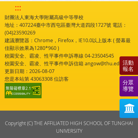
:::
財團法人東海大學附屬高級中等學校
地址：407224臺中市西屯區臺灣大道四段1727號 電話：
(04)23590269
建議瀏覽器：Chrome，Firefox，IE10.0以上版本 ( 螢幕最
佳顯示效果為1280*960 )
校園安全、霸凌、性平事件申訴專線 04-23504545
活動
校園安全、霸凌、性平事件申訴信箱 angow@thu.edu.tw
報名
更新日期：2026-08-07
您是本站第
43063308
位訪客
分眾
導覽
Copyright (C) THE AFFILIATED HIGH SCHOOL OF TUNGHAI
UNIVERSITY