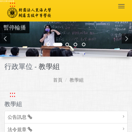
:::
跳到主要內容區塊
Togg
navi
暫停輪播
行政單位 -
教學組
首頁
教學組
:::
教學組
公告訊息
法令規章