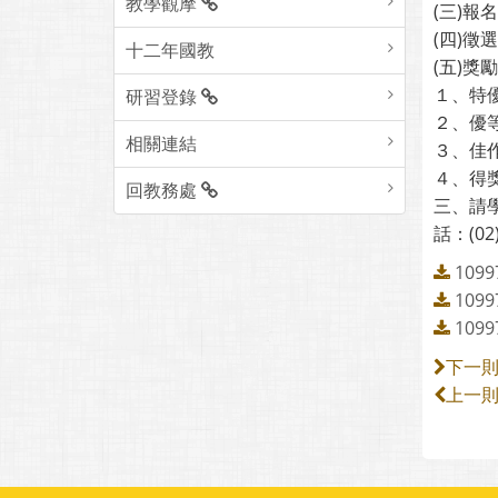
教學觀摩
(三)
(四)
十二年國教
(五)
１、特優
研習登錄
２、優等
相關連結
３、佳作
４、得
回教務處
三、請
話：(02)
1099
1099
1099
下一
上一