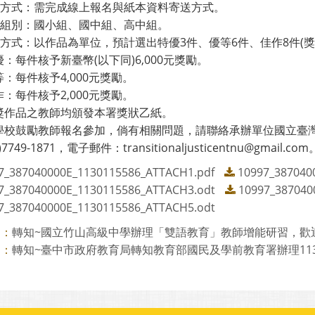
報名方式：需完成線上報名與紙本資料寄送方式。
徵選組別：國小組、國中組、高中組。
獎勵方式：以作品為單位，預計選出特優3件、優等6件、佳作8件(
：每件核予新臺幣(以下同)6,000元獎勵。
：每件核予4,000元獎勵。
：每件核予2,000元獎勵。
獎作品之教師均頒發本署獎狀乙紙。
學校鼓勵教師報名參加，倘有相關問題，請聯絡承辦單位國立臺
7749-1871，電子郵件：transitionaljusticentnu@gmail.com
7_387040000E_1130115586_ATTACH1.pdf
10997_387040
7_387040000E_1130115586_ATTACH3.odt
10997_387040
7_387040000E_1130115586_ATTACH5.odt
轉知~國立竹山高級中學辦理「雙語教育」教師增能研習，歡迎本
則：
轉知~臺中市政府教育局轉知教育部國民及學前教育署辦理113學
則：