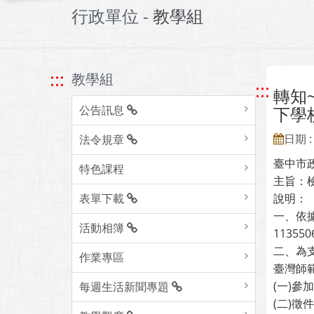
行政單位 -
教學組
:::
教學組
:::
轉知
公告訊息
下學
日期 : 
法令規章
臺中市
特色課程
主旨：
表單下載
說明：
一、依據
活動相簿
11355
二、為
作業專區
臺灣師
(一)
每週生活新聞專題
(二)徵