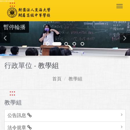
:::
跳到主要內容區塊
Togg
navi
暫停輪播
行政單位 -
教學組
首頁
教學組
:::
教學組
公告訊息
法令規章