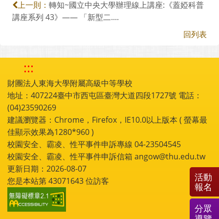
轉知~國立中央大學辦理線上講座:《蓋婭科普
上一則：
講座系列 43》—— 「新型二....
回列表
:::
財團法人東海大學附屬高級中等學校
地址：407224臺中市西屯區臺灣大道四段1727號 電話：
(04)23590269
建議瀏覽器：Chrome，Firefox，IE10.0以上版本 ( 螢幕最
佳顯示效果為1280*960 )
校園安全、霸凌、性平事件申訴專線 04-23504545
校園安全、霸凌、性平事件申訴信箱 angow@thu.edu.tw
更新日期：2026-08-07
活動
您是本站第
43071643
位訪客
報名
分眾
導覽