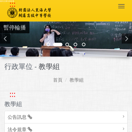
:::
跳到主要內容區塊
Togg
navi
暫停輪播
行政單位 -
教學組
首頁
教學組
:::
教學組
公告訊息
法令規章