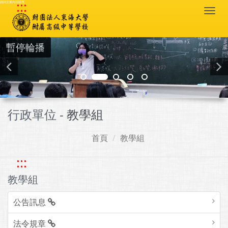
:::
跳到主要內容區塊
Togg
navi
暫停輪播
行政單位 -
教學組
首頁
教學組
:::
教學組
公告訊息
法令規章