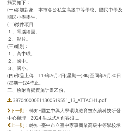
摘要如下：
(一)參加對象：本市各公私立高級中等學校、國民中學及
國民小學學生。
(二)徵件項目：
１、電腦繪圖。
２、影片。
(三)組別：
１、高中職。
２、國中。
３、國小。
(四)作品上傳：113年9月2日(星期一)8時至同年9月30日
(星期一)24時止。
三、檢附旨揭實施計畫乙份。
387040000E11300519551_13_ATTACH1.pdf
轉知~國立中興大學環境教育技永續科技研發
下一則：
中心辦理「2024 生成式AI創客浪....
轉知~臺中市立臺中家事商業高級中等學校承
上一則：