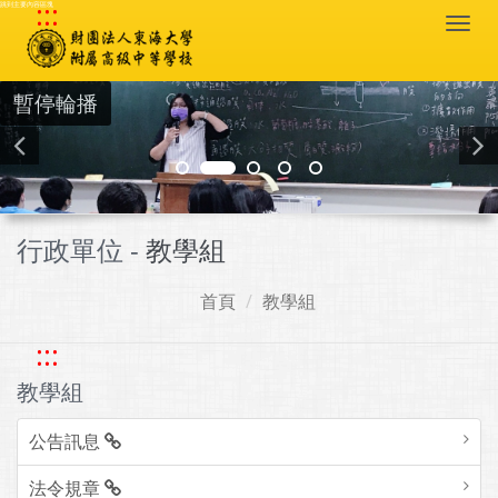
:::
跳到主要內容區塊
Togg
navi
暫停輪播
行政單位 -
教學組
首頁
教學組
:::
教學組
公告訊息
法令規章