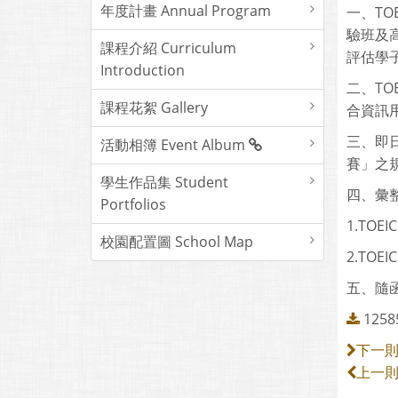
年度計畫 Annual Program
一、TO
驗班及高
課程介紹 Curriculum
評估學
Introduction
二、TO
課程花絮 Gallery
合資訊
三、即
活動相簿 Event Album
賽」之
學生作品集 Student
四、彙整
Portfolios
1.TOE
校園配置圖 School Map
2.TOE
五、隨函
1258
下一
上一