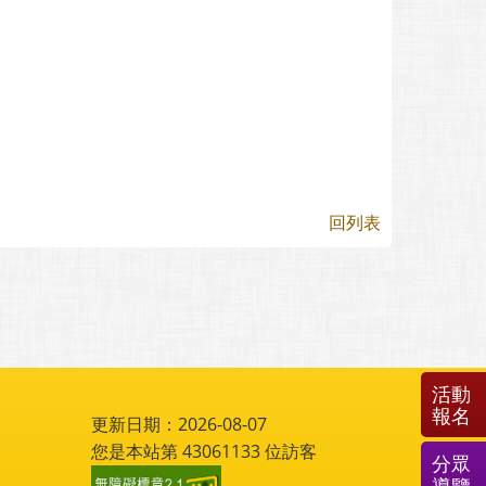
回列表
活動
報名
更新日期：2026-08-07
您是本站第
43061133
位訪客
分眾