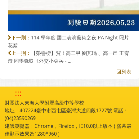
114 學年度 國二表演藝術之夜 PA Night 照片
下一則：
花絮
【榮譽榜】賀！高二甲 劉芃瑀 、高一己 王宥
上一則：
澄 同學錄取《外交小尖兵 - ....
回列表
:::
財團法人東海大學附屬高級中等學校
地址：407224臺中市西屯區臺灣大道四段1727號 電話：
(04)23590269
建議瀏覽器：Chrome，Firefox，IE10.0以上版本 ( 螢幕最
佳顯示效果為1280*960 )