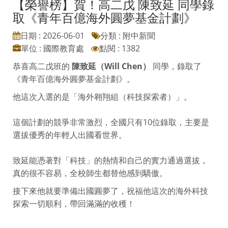
【榮譽榜】賀！高二戊 陳致延 同學錄
取《青年百億海外圓夢基金計劃》
日期 : 2026-06-01
分類 : 附中新聞
單位 : 國際教育處
點閱 : 1382
恭喜高二戊班的
陳致延（Will Chen）
同學，錄取了
《青年百億海外圓夢基金計劃》。
他這次入選的是「海外翱翔組（科技探索者）」。
這個計劃的競爭非常激烈，全國只有10位錄取，主要是
選拔優秀的年輕人出國看世界。
致延能憑著對「科技」的熱情和自己的實力通過選拔，
真的很不容易，全校師生都替他感到驕傲。
接下來他就要準備出國圓夢了，祝福他這次的海外科技
探索一切順利，帶回滿滿的收穫！