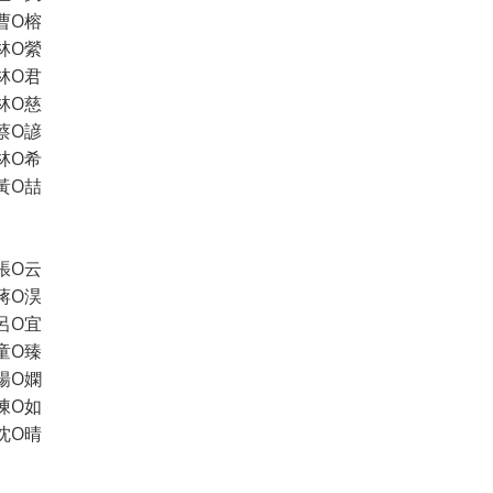
曹O榕
林O縈
林O君
林O慈
蔡O諺
林O希
黃O喆
張O云
蔣O淏
呂O宜
童O臻
楊O嫻
陳O如
沈O晴