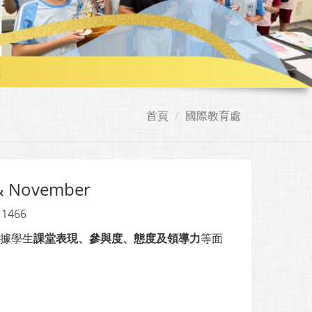
首頁
國際教育處
 & November
 1466
師根據學生
課堂表現、參與度、態度及領導力
等面