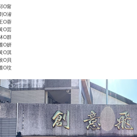
邱O甯
劉O濬
王O蓉
黃O芸
林O群
蕭O妍
黃O淇
侯O貝
蕭O玟