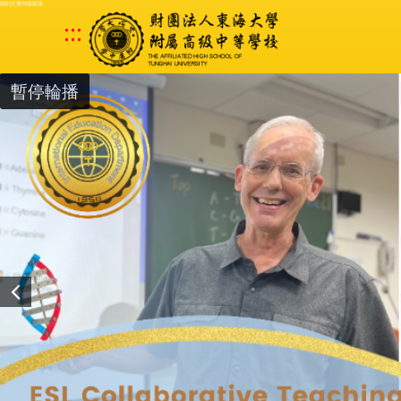
跳到主要內容區塊
:::
暫停輪播