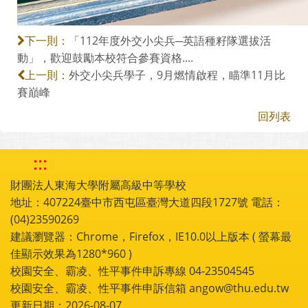
「112年度外交小尖兵─英語種籽隊選拔活
下一則：
動」，歡迎鼓勵本校符合參賽資格....
外交小尖兵學子，9月燃情啟程，瞄準11月比
上一則：
賽巔峰
回列表
:::
財團法人東海大學附屬高級中等學校
地址：407224臺中市西屯區臺灣大道四段1727號 電話：
(04)23590269
建議瀏覽器：Chrome，Firefox，IE10.0以上版本 ( 螢幕最
佳顯示效果為1280*960 )
校園安全、霸凌、性平事件申訴專線 04-23504545
校園安全、霸凌、性平事件申訴信箱 angow@thu.edu.tw
更新日期：2026-08-07