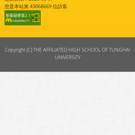
您是本站第
43068669
位訪客
Copyright (C) THE AFFILIATED HIGH SCHOOL OF TUNGHAI
UNIVERSITY