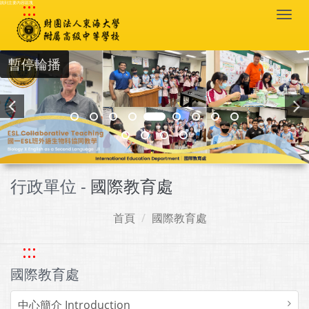
:::
跳到主要內容區塊
Togg
navi
暫停輪播
行政單位 -
國際教育處
首頁
國際教育處
:::
國際教育處
中心簡介 Introduction