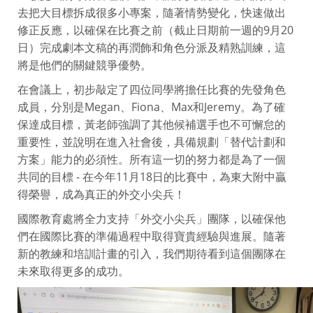
去把大目標拆成很多小專案，隨著情勢變化，快速做出
修正反應，以確保在比賽之前（截止日期前一週的9月20
日）完成劇本文稿的再潤飾和角色分派及精熟訓練，這
將是他們的關鍵競爭優勢。
在會議上，初步敲定了四位同學將擔任比賽的先發角色
成員，分別是Megan、Fiona、Max和Jeremy。為了確
保達成目標，黃老師強調了其他候補選手也不可懈怠的
重要性，並說明在進入社會後，具備規劃「替代計劃和
方案」能力的必須性。所有這一切的努力都是為了一個
共同的目標 - 在今年11月18日的比賽中，為東大附中贏
得榮譽，成為真正的外交小尖兵！
國際教育處將全力支持「外交小尖兵」團隊，以確保他
們在國際比賽的準備過程中取得寶貴經驗與進展。隨著
新的教練和培訓計畫的引入，我們期待看到這個團隊在
未來取得更多的成功。