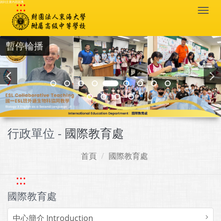
:::
跳到主要內容區塊
Togg
navi
暫停輪播
行政單位 -
國際教育處
首頁
國際教育處
:::
國際教育處
中心簡介 Introduction