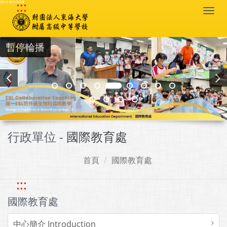
:::
跳到主要內容區塊
Togg
navi
暫停輪播
行政單位 -
國際教育處
首頁
國際教育處
:::
國際教育處
中心簡介 Introduction