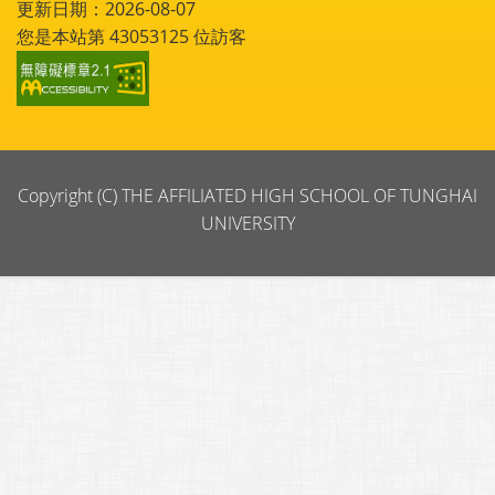
更新日期：2026-08-07
您是本站第
43053125
位訪客
Copyright (C) THE AFFILIATED HIGH SCHOOL OF TUNGHAI
UNIVERSITY