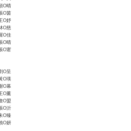
顏O晴
張O茵
王O妤
林O慈
羅O佳
張O晴
張O宭
劉O呈
黃O瑛
謝O幕
王O薰
詹O盟
張O沂
朱O臻
賴O妍