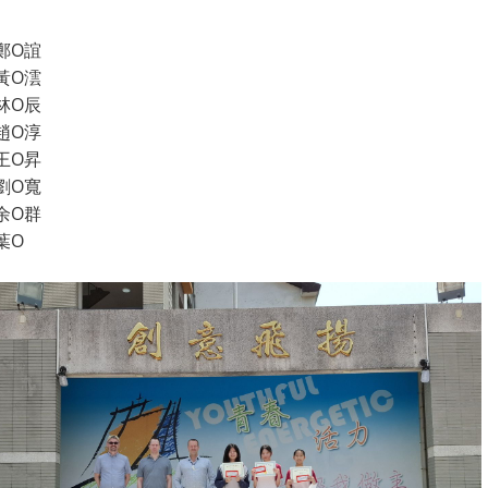
鄭O誼
黃O澐
林O辰
趙O淳
王O昇
劉O寬
余O群
葉O