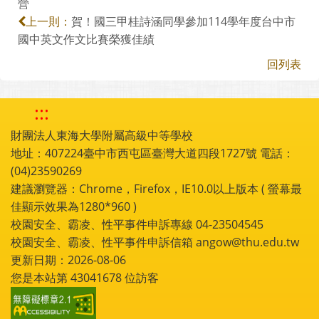
營
賀！國三甲桂詩涵同學參加114學年度台中市
上一則：
國中英文作文比賽榮獲佳績
回列表
:::
財團法人東海大學附屬高級中等學校
地址：407224臺中市西屯區臺灣大道四段1727號 電話：
(04)23590269
建議瀏覽器：Chrome，Firefox，IE10.0以上版本 ( 螢幕最
佳顯示效果為1280*960 )
校園安全、霸凌、性平事件申訴專線 04-23504545
校園安全、霸凌、性平事件申訴信箱 angow@thu.edu.tw
更新日期：2026-08-06
您是本站第
43041678
位訪客