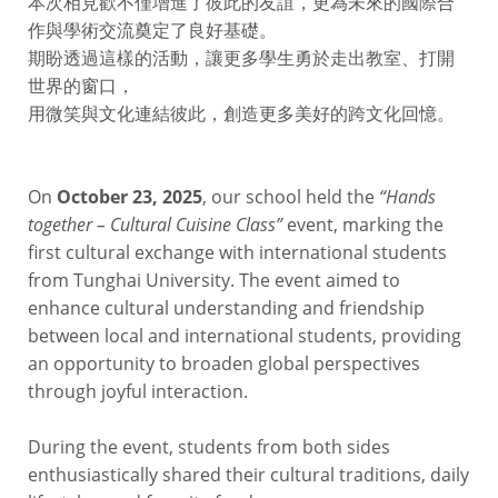
本次相見歡不僅增進了彼此的友誼，更為未來的國際合
作與學術交流奠定了良好基礎。
期盼透過這樣的活動，讓更多學生勇於走出教室、打開
世界的窗口，
用微笑與文化連結彼此，創造更多美好的跨文化回憶。
On
October 23, 2025
, our school held the
“Hands
together – Cultural Cuisine Class”
event, marking the
first cultural exchange with international students
from Tunghai University. The event aimed to
enhance cultural understanding and friendship
between local and international students, providing
an opportunity to broaden global perspectives
through joyful interaction.
During the event, students from both sides
enthusiastically shared their cultural traditions, daily