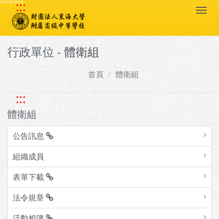
:::
跳到主要內容區塊
Togg
navi
行政單位 -
體衛組
首頁
體衛組
:::
體衛組
公告訊息
組織成員
表單下載
法令規章
活動相簿