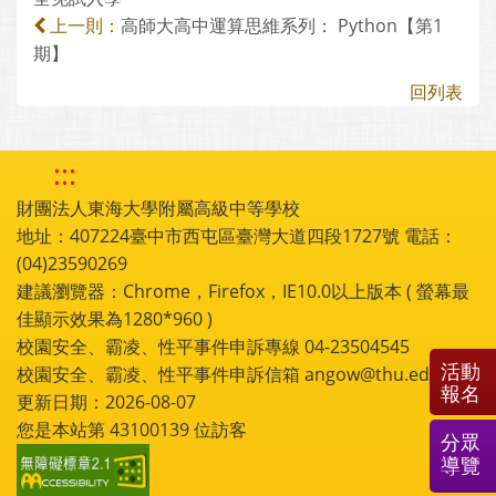
高師大高中運算思維系列： Python【第1
上一則：
期】
回列表
:::
財團法人東海大學附屬高級中等學校
地址：407224臺中市西屯區臺灣大道四段1727號 電話：
(04)23590269
建議瀏覽器：Chrome，Firefox，IE10.0以上版本 ( 螢幕最
佳顯示效果為1280*960 )
校園安全、霸凌、性平事件申訴專線 04-23504545
活動
校園安全、霸凌、性平事件申訴信箱 angow@thu.edu.tw
報名
更新日期：2026-08-07
您是本站第
43100139
位訪客
分眾
導覽