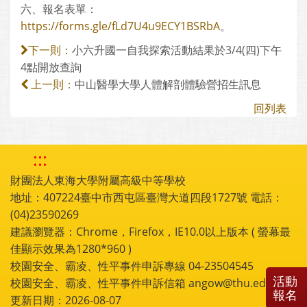
六、報名表單：
https://forms.gle/fLd7U4u9ECY1BSRbA
。
小六升國一自我探索活動結果於3/4(四)下午
下一則：
4點開放查詢
中山醫學大學人體解剖體驗營招生訊息
上一則：
回列表
:::
財團法人東海大學附屬高級中等學校
地址：407224臺中市西屯區臺灣大道四段1727號 電話：
(04)23590269
建議瀏覽器：Chrome，Firefox，IE10.0以上版本 ( 螢幕最
佳顯示效果為1280*960 )
校園安全、霸凌、性平事件申訴專線 04-23504545
活動
校園安全、霸凌、性平事件申訴信箱 angow@thu.edu.tw
報名
更新日期：2026-08-07